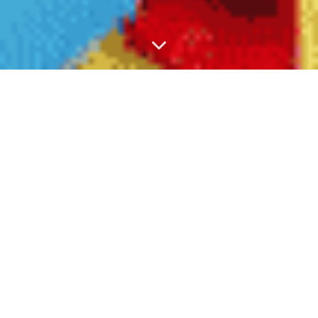
Vis doni
الهبة ظاهرة اجتماعية كلية
Per i Maori della Nuova Zelanda, la cosa donata ha uno spirito
(Hau), l'obbligo del contraccambio viene dalla natura stessa della
cosa donata, la quale, lungi dall'essere inerte e passiva, sarebbe
dotata di uno «spirito», che peserebbe come una forza esterna sul
donatario fino a imporgli di ricambiare.
Secondo questa teoria, lo «spirito della cosa donata» avrebbe